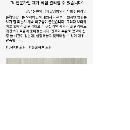
"비전문가인 제가 직접 관리할 수 있습니다"
강남 논현역 금메달정형외과 서희수 원장님
온라인광고를 오래하면서 대행사도 써보고 했지만 병원홍
보가 잘 되는지 계속 의구심이 들었습니다. 그러다 보라웨
어를 통해 직접 관리했고, 비전문가인 제가 직접 관리해도
예전보다 효율이 좋아졌습니다. 진료와 수술로 광고에 신
경 쓸 시간이 없는데, 설정해놓고 잊어버릴 수 있어 매우
만족합니다.
# 바쁜분 추천 # 꼼꼼한분 추천
"콜이 안들어오면 키워드부터 봤었죠"
LG유플러스 기업전문센터 이춘옥 차장님
저희 대표키워드는 142업체가 경쟁하고 있어요. 콜이 안
들어와서 보면 순위가 밀려나있었죠. 대행사에서 보라웨