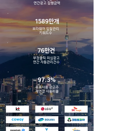
​연간광고 집행금액
1589만개
보라웨어 입찰관리
​키워드수
76만건
부정클릭 의심광고
​연간 자동관리건수
97.3%
유료사용 광고주
​재연장 사용비율