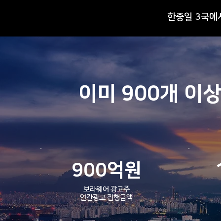
​한중일 3국
26년 7월 보라웨어 솔루션 업데
이미 900개 이
이트 안내
900억원
보라웨어 광고주
​연간광고 집행금액