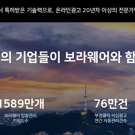
에서 특허받은 기술력으로, 온라인광고 20년차 이상의 전문가
26년 6월 보라웨어 솔루션 업데
26년
상의 기업들이 보라웨어와 
이트 안내
이트
1589만개
76만건
보라웨어 입찰관리
부정클릭 의심광고
​키워드수
​연간 자동관리건수