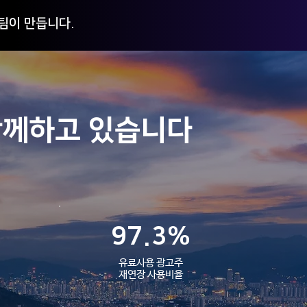
팀이 만듭니다.
 5월 보라웨어 솔루션 업데
함께하고 있습니다
 안내
97.3%
유료사용 광고주
​재연장 사용비율