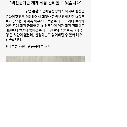
"비전문가인 제가 직접 관리할 수 있습니다"
강남 논현역 금메달정형외과 서희수 원장님
온라인광고를 오래하면서 대행사도 써보고 했지만 병원홍
보가 잘 되는지 계속 의구심이 들었습니다. 그러다 보라웨
어를 통해 직접 관리했고, 비전문가인 제가 직접 관리해도
예전보다 효율이 좋아졌습니다. 진료와 수술로 광고에 신
경 쓸 시간이 없는데, 설정해놓고 잊어버릴 수 있어 매우
만족합니다.
# 바쁜분 추천 # 꼼꼼한분 추천
"콜이 안들어오면 키워드부터 봤었죠"
LG유플러스 기업전문센터 이춘옥 차장님
저희 대표키워드는 142업체가 경쟁하고 있어요. 콜이 안
들어와서 보면 순위가 밀려나있었죠. 대행사에서 보라웨