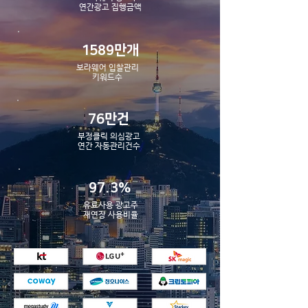
​연간광고 집행금액
1589만개
보라웨어 입찰관리
​키워드수
76만건
부정클릭 의심광고
​연간 자동관리건수
97.3%
유료사용 광고주
​재연장 사용비율