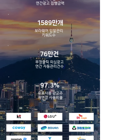
​연간광고 집행금액
1589만개
보라웨어 입찰관리
​키워드수
76만건
부정클릭 의심광고
​연간 자동관리건수
97.3%
유료사용 광고주
​재연장 사용비율