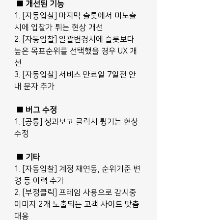
■ 개선된 기능
1. [자동입찰] 마지막 슬롯에서 미노출
시에 입찰가 튀는 현상 개선
2. [자동입찰] 일괄변경시에 슬롯보다 
높은 목표순위를 선택했을 경우 UX 개
선
3. [자동입찰] 서비스 만료일 7일전 안
내 문자 추가
■ 버그 수정
1. [공통] 성과보고 클릭시 튕기는 현상 
수정
■ 기타
1. [자동입찰] 계정 재연동, 순위기준 변
경 등 이력 추가
2. [부정클릭] 프레임 사용으로 감시중 
이미지 2개 노출되는 고객 사이트 맞춤 
대응