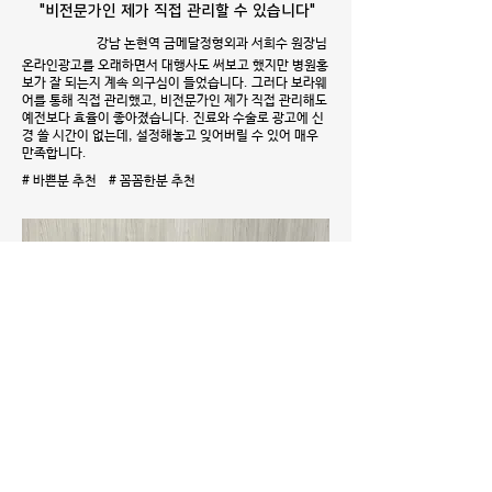
"비전문가인 제가 직접 관리할 수 있습니다"
강남 논현역 금메달정형외과 서희수 원장님
온라인광고를 오래하면서 대행사도 써보고 했지만 병원홍
보가 잘 되는지 계속 의구심이 들었습니다. 그러다 보라웨
어를 통해 직접 관리했고, 비전문가인 제가 직접 관리해도
예전보다 효율이 좋아졌습니다. 진료와 수술로 광고에 신
경 쓸 시간이 없는데, 설정해놓고 잊어버릴 수 있어 매우
만족합니다.
# 바쁜분 추천 # 꼼꼼한분 추천
"콜이 안들어오면 키워드부터 봤었죠"
LG유플러스 기업전문센터 이춘옥 차장님
저희 대표키워드는 142업체가 경쟁하고 있어요. 콜이 안
들어와서 보면 순위가 밀려나있었죠. 대행사에서 보라웨