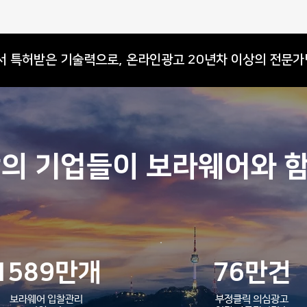
에서 특허받은 기술력으로, 온라인광고 20년차 이상의 전문가
26년 5월 보라웨어 솔루션 업데
26년
상의 기업들이 보라웨어와 
이트 안내
이트
1589만개
76만건
보라웨어 입찰관리
부정클릭 의심광고