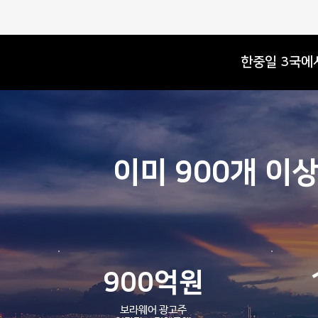
​한중일 3국
26년 6월 보라웨어 솔루션 업데
이미 900개 이
이트 안내
900억원
보라웨어 광고주