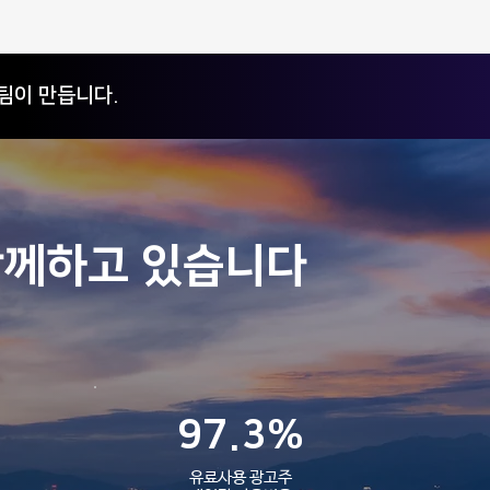
팀이 만듭니다.
 4월 보라웨어 솔루션 업데
함께하고 있습니다
 안내
97.3%
유료사용 광고주