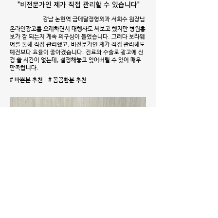
"비전문가인 제가 직접 관리할 수 있습니다"
강남 논현역 금메달정형외과 서희수 원장님
온라인광고를 오래하면서 대행사도 써보고 했지만 병원홍
보가 잘 되는지 계속 의구심이 들었습니다. 그러다 보라웨
어를 통해 직접 관리했고, 비전문가인 제가 직접 관리해도
예전보다 효율이 좋아졌습니다. 진료와 수술로 광고에 신
경 쓸 시간이 없는데, 설정해놓고 잊어버릴 수 있어 매우
만족합니다.
# 바쁜분 추천 # 꼼꼼한분 추천
"콜이 안들어오면 키워드부터 봤었죠"
LG유플러스 기업전문센터 이춘옥 차장님
저희 대표키워드는 142업체가 경쟁하고 있어요. 콜이 안
들어와서 보면 순위가 밀려나있었죠. 대행사에서 보라웨