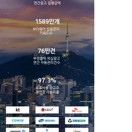
​연간광고 집행금액
1589만개
보라웨어 입찰관리
​키워드수
76만건
부정클릭 의심광고
​연간 자동관리건수
97.3%
유료사용 광고주
​재연장 사용비율