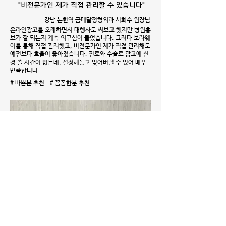
"비전문가인 제가 직접 관리할 수 있습니다"
강남 논현역 금메달정형외과 서희수 원장님
온라인광고를 오래하면서 대행사도 써보고 했지만 병원홍
보가 잘 되는지 계속 의구심이 들었습니다. 그러다 보라웨
어를 통해 직접 관리했고, 비전문가인 제가 직접 관리해도
예전보다 효율이 좋아졌습니다. 진료와 수술로 광고에 신
경 쓸 시간이 없는데, 설정해놓고 잊어버릴 수 있어 매우
만족합니다.
# 바쁜분 추천 # 꼼꼼한분 추천
"콜이 안들어오면 키워드부터 봤었죠"
LG유플러스 기업전문센터 이춘옥 차장님
저희 대표키워드는 142업체가 경쟁하고 있어요. 콜이 안
들어와서 보면 순위가 밀려나있었죠. 대행사에서 보라웨