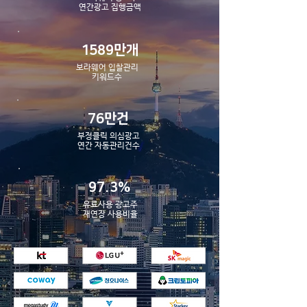
​연간광고 집행금액
1589만개
보라웨어 입찰관리
​키워드수
76만건
부정클릭 의심광고
​연간 자동관리건수
97.3%
유료사용 광고주
​재연장 사용비율