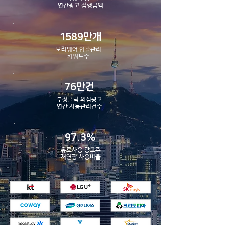
​연간광고 집행금액
1589만개
보라웨어 입찰관리
​키워드수
76만건
부정클릭 의심광고
​연간 자동관리건수
97.3%
유료사용 광고주
​재연장 사용비율