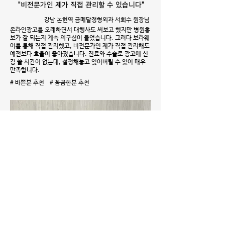
"비전문가인 제가 직접 관리할 수 있습니다"
강남 논현역 금메달정형외과 서희수 원장님
온라인광고를 오래하면서 대행사도 써보고 했지만 병원홍
보가 잘 되는지 계속 의구심이 들었습니다. 그러다 보라웨
어를 통해 직접 관리했고, 비전문가인 제가 직접 관리해도
예전보다 효율이 좋아졌습니다. 진료와 수술로 광고에 신
경 쓸 시간이 없는데, 설정해놓고 잊어버릴 수 있어 매우
만족합니다.
# 바쁜분 추천 # 꼼꼼한분 추천
"콜이 안들어오면 키워드부터 봤었죠"
LG유플러스 기업전문센터 이춘옥 차장님
저희 대표키워드는 142업체가 경쟁하고 있어요. 콜이 안
들어와서 보면 순위가 밀려나있었죠. 대행사에서 보라웨