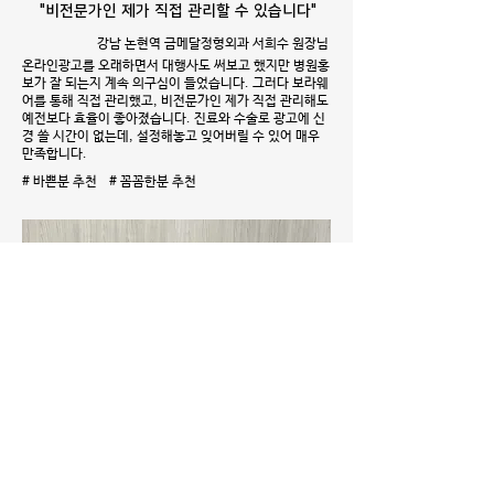
"비전문가인 제가 직접 관리할 수 있습니다"
강남 논현역 금메달정형외과 서희수 원장님
온라인광고를 오래하면서 대행사도 써보고 했지만 병원홍
보가 잘 되는지 계속 의구심이 들었습니다. 그러다 보라웨
어를 통해 직접 관리했고, 비전문가인 제가 직접 관리해도
예전보다 효율이 좋아졌습니다. 진료와 수술로 광고에 신
경 쓸 시간이 없는데, 설정해놓고 잊어버릴 수 있어 매우
만족합니다.
# 바쁜분 추천 # 꼼꼼한분 추천
"콜이 안들어오면 키워드부터 봤었죠"
LG유플러스 기업전문센터 이춘옥 차장님
저희 대표키워드는 142업체가 경쟁하고 있어요. 콜이 안
들어와서 보면 순위가 밀려나있었죠. 대행사에서 보라웨