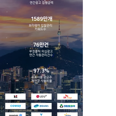
​연간광고 집행금액
1589만개
보라웨어 입찰관리
​키워드수
76만건
부정클릭 의심광고
​연간 자동관리건수
97.3%
유료사용 광고주
​재연장 사용비율