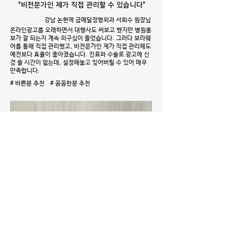
"비전문가인 제가 직접 관리할 수 있습니다"
강남 논현역 금메달정형외과 서희수 원장님
온라인광고를 오래하면서 대행사도 써보고 했지만 병원홍
보가 잘 되는지 계속 의구심이 들었습니다. 그러다 보라웨
어를 통해 직접 관리했고, 비전문가인 제가 직접 관리해도
예전보다 효율이 좋아졌습니다. 진료와 수술로 광고에 신
경 쓸 시간이 없는데, 설정해놓고 잊어버릴 수 있어 매우
만족합니다.
# 바쁜분 추천 # 꼼꼼한분 추천
"콜이 안들어오면 키워드부터 봤었죠"
LG유플러스 기업전문센터 이춘옥 차장님
저희 대표키워드는 142업체가 경쟁하고 있어요. 콜이 안
들어와서 보면 순위가 밀려나있었죠. 대행사에서 보라웨