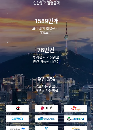
​연간광고 집행금액
1589만개
보라웨어 입찰관리
​키워드수
76만건
부정클릭 의심광고
​연간 자동관리건수
97.3%
유료사용 광고주
​재연장 사용비율