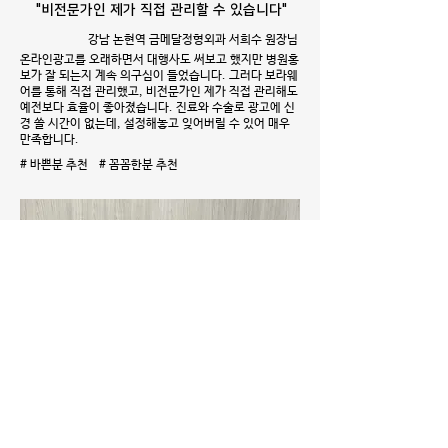
"비전문가인 제가 직접 관리할 수 있습니다"
강남 논현역 금메달정형외과 서희수 원장님
온라인광고를 오래하면서 대행사도 써보고 했지만 병원홍
보가 잘 되는지 계속 의구심이 들었습니다. 그러다 보라웨
어를 통해 직접 관리했고, 비전문가인 제가 직접 관리해도
예전보다 효율이 좋아졌습니다. 진료와 수술로 광고에 신
경 쓸 시간이 없는데, 설정해놓고 잊어버릴 수 있어 매우
만족합니다.
# 바쁜분 추천 # 꼼꼼한분 추천
"콜이 안들어오면 키워드부터 봤었죠"
LG유플러스 기업전문센터 이춘옥 차장님
저희 대표키워드는 142업체가 경쟁하고 있어요. 콜이 안
들어와서 보면 순위가 밀려나있었죠. 대행사에서 보라웨