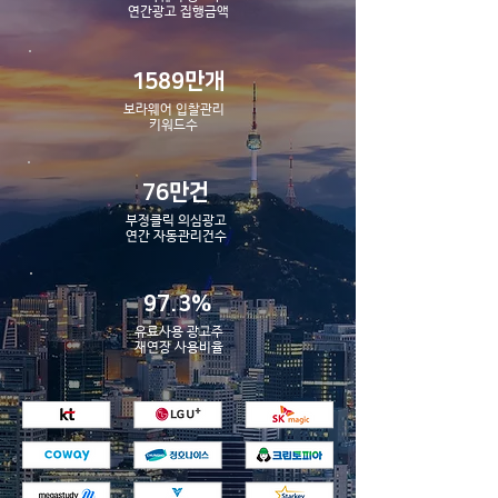
​연간광고 집행금액
1589만개
보라웨어 입찰관리
​키워드수
76만건
부정클릭 의심광고
​연간 자동관리건수
97.3%
유료사용 광고주
​재연장 사용비율