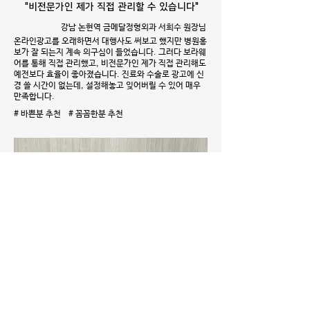
"비전문가인 제가 직접 관리할 수 있습니다"
강남 논현역 금메달정형외과 서희수 원장님
온라인광고를 오래하면서 대행사도 써보고 했지만 병원홍
보가 잘 되는지 계속 의구심이 들었습니다. 그러다 보라웨
어를 통해 직접 관리했고, 비전문가인 제가 직접 관리해도
예전보다 효율이 좋아졌습니다. 진료와 수술로 광고에 신
경 쓸 시간이 없는데, 설정해놓고 잊어버릴 수 있어 매우
만족합니다.
# 바쁜분 추천 # 꼼꼼한분 추천
"콜이 안들어오면 키워드부터 봤었죠"
LG유플러스 기업전문센터 이춘옥 차장님
저희 대표키워드는 142업체가 경쟁하고 있어요. 콜이 안
들어와서 보면 순위가 밀려나있었죠. 대행사에서 보라웨