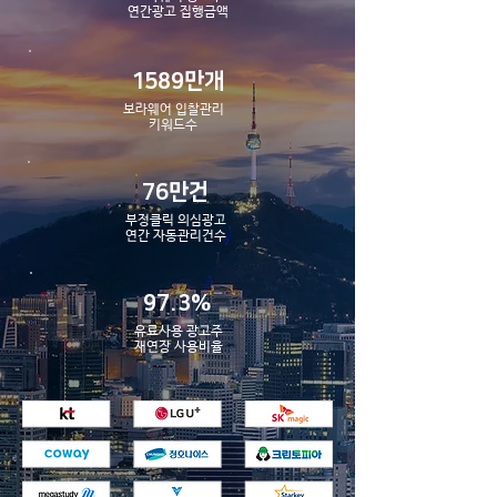
​연간광고 집행금액
1589만개
보라웨어 입찰관리
​키워드수
76만건
부정클릭 의심광고
​연간 자동관리건수
97.3%
유료사용 광고주
​재연장 사용비율