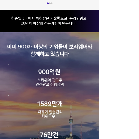
​한중일 3국에서 특허받은 기술력으로, 온라인광고
20년차 이상의 전문가팀이 만듭니다.
이미 900개 이상의 기업들이 보라웨어와
[스케일업 기사] 보라웨어
[스케일업 기사] 
함께하고 있습니다
“구성원 복지·기업 성장이
“검색·쇼핑 광고 관
공존하는 곳”
션으로 광고주와 함
장할 것”
900억원
보라웨어 광고주
​연간광고 집행금액
1589만개
보라웨어 입찰관리
​키워드수
76만건