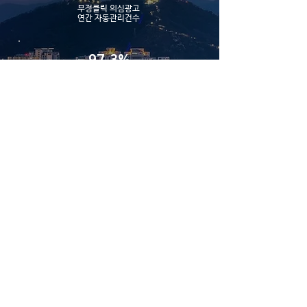
부정클릭 의심광고
​연간 자동관리건수
97.3%
유료사용 광고주
​재연장 사용비율