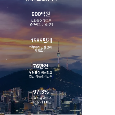
900억원
[매체소식] 카카오키워드광고 확장
소재 활용 업데이트
보라웨어 광고주
​연간광고 집행금액
1589만개
보라웨어 입찰관리
​키워드수
76만건
부정클릭 의심광고
​연간 자동관리건수
97.3%
유료사용 광고주
​재연장 사용비율