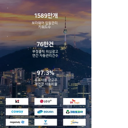
1589만개
보라웨어 입찰관리
​키워드수
76만건
부정클릭 의심광고
​연간 자동관리건수
97.3%
유료사용 광고주
​재연장 사용비율