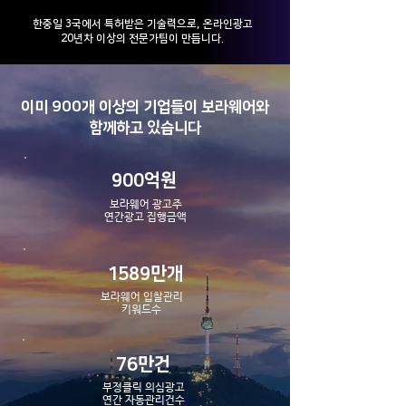
​한중일 3국에서 특허받은 기술력으로, 온라인광고
20년차 이상의 전문가팀이 만듭니다.
이미 900개 이상의 기업들이 보라웨어와
부정클릭이 광고 운영에
학원 광고, 효율이 
함께하고 있습니다
리스크인 이유
는 이유와 관리의 
900억원
보라웨어 광고주
​연간광고 집행금액
1589만개
보라웨어 입찰관리
​키워드수
76만건
부정클릭 의심광고
​연간 자동관리건수